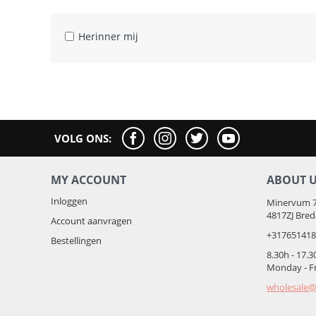
Herinner mij
VOLG ONS:
MY ACCOUNT
ABOUT 
Inloggen
Minervum 
4817ZJ Bre
Account aanvragen
+31765141
Bestellingen
8.30h - 17.3
Monday - F
wholesale@