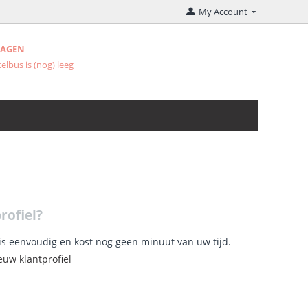
My Account
WAGEN
elbus is (nog) leeg
rofiel?
is eenvoudig en kost nog geen minuut van uw tijd.
euw klantprofiel