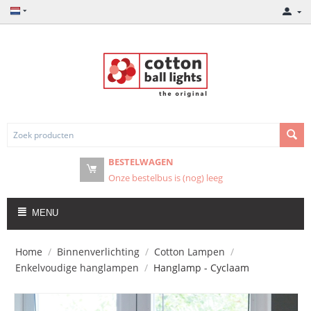
BESTELWAGEN
Onze bestelbus is (nog) leeg
MENU
Home
/
Binnenverlichting
/
Cotton Lampen
/
Enkelvoudige hanglampen
/
Hanglamp - Cyclaam