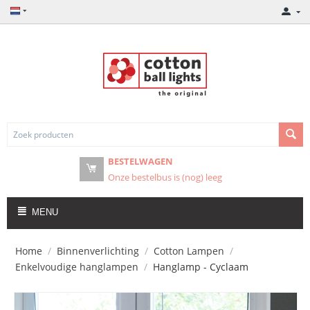
BESTELWAGEN
Onze bestelbus is (nog) leeg
MENU
Home
/
Binnenverlichting
/
Cotton Lampen
/
Enkelvoudige hanglampen
/
Hanglamp - Cyclaam