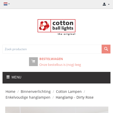
BESTELWAGEN
Onze bestelbus is (nog) leeg
MENU
Home
/
Binnenverlichting
/
Cotton Lampen
/
Enkelvoudige hanglampen
/
Hanglamp - Dirty Rose